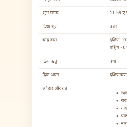
शुभ समय
11:59 ए 
दिशा शूल
उत्तर
चन्द्र वास
दक्षिण - 
पश्चिम - 0
द्रिक ऋतु
वर्षा
द्रिक अयन
दक्षिणायण
त्यौहार और व्रत
रक्
राख
गाय
पञ्
नार