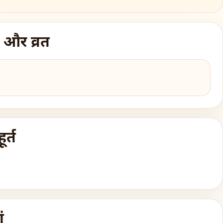
 और व्रत
र्त
ं