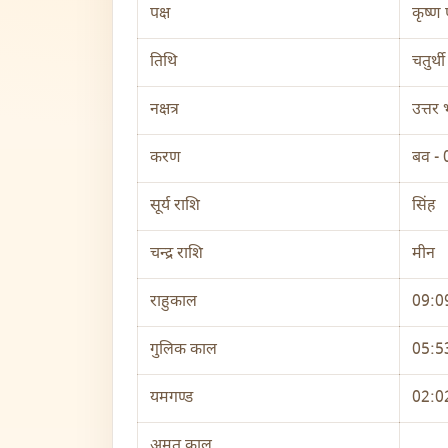
पक्ष
कृष्ण 
तिथि
चतुर्
नक्षत्र
उत्तर
करण
बव -
सूर्य राशि
सिंह
चन्द्र राशि
मीन
राहुकाल
09:0
गुलिक काल
05:5
यमगण्ड
02:02
अमृत काल