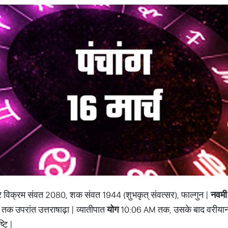
र विक्रम संवत 2080, शक संवत 1944 (शुभकृत् संवत्सर), फाल्गुन |
नवमी
 तक उपरांत उत्तराषाढ़ा | व्यातीपात
योग
10:06 AM तक, उसके बाद वरीयान
टि |