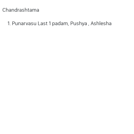
Chandrashtama
Punarvasu Last 1 padam, Pushya , Ashlesha