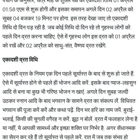
पंचांग के अनुसार, चैत्र माह के शुक्ल पक्ष की एकादशी तिथि 01 अप्रैल
01:58 एएम से शुरू होगी और इसका समापन अगले दिन 02 अप्रैल को
सुबह 04 बजकर 19 मिनट पर होगा. इस तरह देखा जाए तो एकादशी
तिथि दो दिन पड़ रही है. जब कोई तिथि दो दिन रहे तो गृहस्‍थ लोगों को
पहले दिन व्रत करना चाहिए. ऐसे में गृहस्‍थ लोग इस व्रत को 01 अप्रैल
को रखें और 02 अप्रैल को साधु-संत, वैष्णव व्रत रखेंगे.
एकादशी
व्रत
विधि
एकादशी व्रत के नियम एक दिन पहले सूर्यास्‍त के बाद से शुरू हो जाते हैं.
ऐसे में सूर्यास्‍त होने से पहले ही भोजन आदि करें. इसके बाद प्‍याज-लहसुन
आदि से बना या कुछ भी गरिष्‍ठ भोजन न खाएं. अगले दिन सुबह जल्‍दी
उठकर स्‍नान आदि के बाद भगवान के सामने व्रत का संकल्‍प लें. विधिवत
भगवान की पूजा करें करें और कथा पढ़ें. दिन भर हरि का नाम जपें. बुराई-
भलाई, किसी की चुगली वगैरह न करें. झूठ न बोलें. व्रत में फलाहार लेना है
या नहीं, ये आपकी सामर्थ्‍य और इच्‍छा शक्ति पर निर्भर है. अगर सेंधानमक
का सेवन कर रहे हैं तो सूर्यास्‍त से पहले करें. रात में जब तक संभव हो