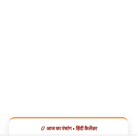
📿 आज का पंचांग • हिंदी कैलेंडर