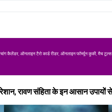
ग कैलेंडर, ऑनलाइन टैरो कार्ड रीडर, ऑनलाइन फॉर्च्यून कुकी, मैच टूल्स
 परेशान, रावण संहिता के इन आसान उपायों से