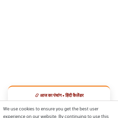
📿 आज का पंचांग • हिंदी कैलेंडर
सभी व्रत, त्योहार, शुभ मुहूर्त और राशिफल एक ही ऐप में देखें।
We use cookies to ensure you get the best user
experience on our website. By continuing to use this
📅 हिंदी कैलेंडर ऐप डाउनलोड करें