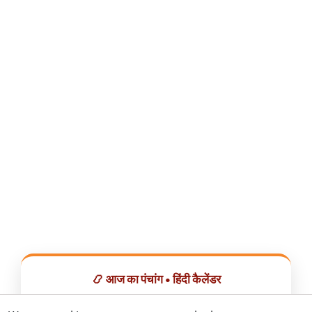
📿 आज का पंचांग • हिंदी कैलेंडर
सभी व्रत, त्योहार, शुभ मुहूर्त और राशिफल एक ही ऐप में देखें।