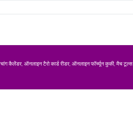
ग कैलेंडर, ऑनलाइन टैरो कार्ड रीडर, ऑनलाइन फॉर्च्यून कुकी, मैच टूल्स