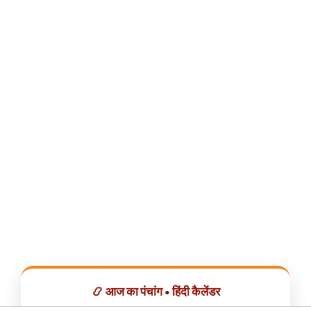
📿 आज का पंचांग • हिंदी कैलेंडर