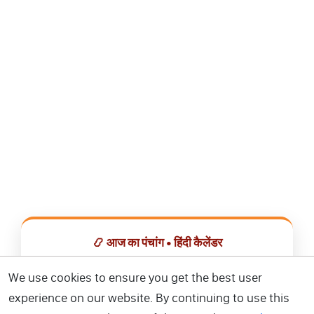
📿 आज का पंचांग • हिंदी कैलेंडर
सभी व्रत, त्योहार, शुभ मुहूर्त और राशिफल एक ही ऐप में देखें।
We use cookies to ensure you get the best user
experience on our website. By continuing to use this
📅 हिंदी कैलेंडर ऐप डाउनलोड करें