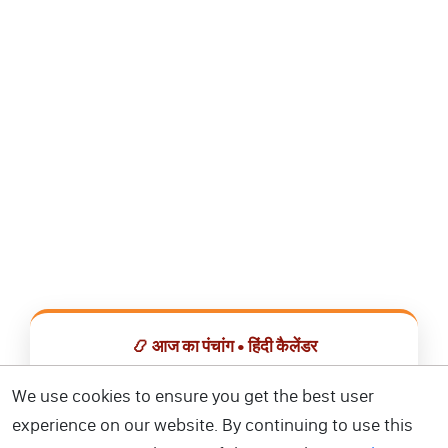
📿 आज का पंचांग • हिंदी कैलेंडर
सभी व्रत, त्योहार, शुभ मुहूर्त और राशिफल एक ही ऐप में देखें।
We use cookies to ensure you get the best user
experience on our website. By continuing to use this
📅 हिंदी कैलेंडर ऐप डाउनलोड करें