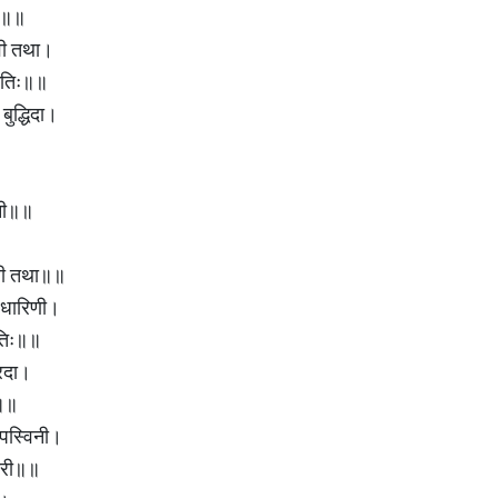
ता॥॥
्णवी तथा।
ाकृतिः॥॥
 बुद्धिदा।
िनी॥॥
रिणी तथा॥॥
 धारिणी।
यतिः॥॥
्रदा।
ा॥॥
तपस्विनी।
ोदरी॥॥