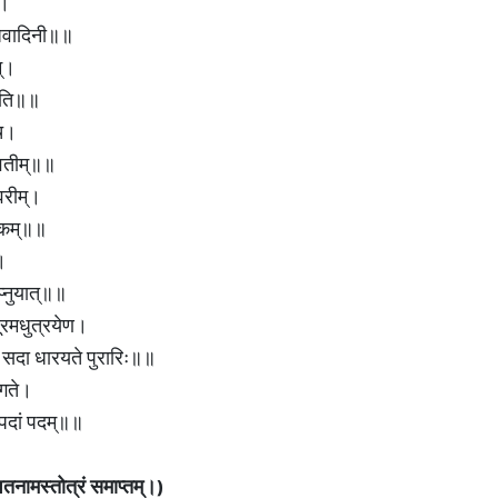
ी।
ह्मवादिनी॥॥
म्।
र्वति॥॥
 च।
ाश्वतीम्॥॥
श्वरीम्।
्टकम्॥॥
ि।
प्नुयात्॥॥
पूरमधुत्रयेण।
त् सदा धारयते पुरारिः॥॥
 गते।
म्पदां पदम्॥॥
तरशतनामस्तोत्रं
समाप्तम्।
)