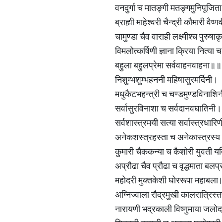
वनदुर्गा च मातङ्गी मतङ्गमुनिपूजि
ब्राह्मी माहेश्वरी चैन्द्री कौमारी वैष
चामुण्डा चैव वाराही लक्ष्मीश्च पुरुष
विमलोत्कर्षिणी ज्ञाना क्रिया नित्या च
बहुला बहुलप्रेमा सर्ववाहनवाहना॥॥
निशुम्भशुम्भहननी महिषासुरमर्दिनी।
मधुकैटभहन्त्री च चण्डमुण्डविनाश
सर्वासुरविनाशा च सर्वदानवघातिनी।
सर्वशास्त्रमयी सत्या सर्वास्त्रधा
अनेकशस्त्रहस्ता च अनेकास्त्रस्य
कुमारी चैककन्या च कैशोरी युवती 
अप्रौढा चैव प्रौढा च वृद्धमाता बलप
महोदरी मुक्तकेशी घोररूपा महाबल
अग्निज्वाला रौद्रमुखी कालरात्रिस्
नारायणी भद्रकाली विष्णुमाया जल