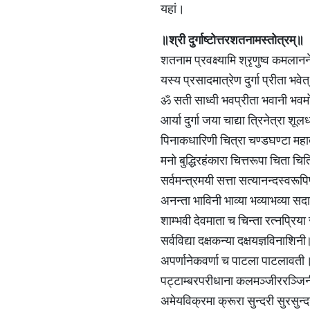
यहां।
॥श्री
दुर्गाष्टोत्तरशतनामस्तोत्रम्॥
शतनाम प्रवक्ष्यामि श्रृणुष्व कमलान
यस्य प्रसादमात्रेण दुर्गा प्रीता भव
ॐ सती साध्वी भवप्रीता भवानी भव
आर्या दुर्गा जया चाद्या त्रिनेत्रा श
पिनाकधारिणी चित्रा चण्डघण्टा मह
मनो बुद्धिरहंकारा चित्तरूपा चिता च
सर्वमन्त्रमयी सत्ता सत्यानन्दस्वरू
अनन्ता भाविनी भाव्या भव्याभव्या स
शाम्भवी देवमाता च चिन्ता रत्नप्रिय
सर्वविद्या दक्षकन्या दक्षयज्ञविनाशिन
अपर्णानेकवर्णा च पाटला पाटलावती
पट्टाम्बरपरीधाना कलमञ्जीररञ्ज
अमेयविक्रमा क्रूरा सुन्दरी सुरसुन्