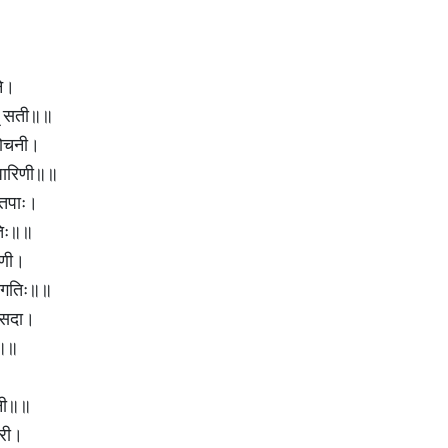
ने।
ेत् सती॥॥
मोचनी।
ूलधारिणी॥॥
ातपाः।
ितिः॥॥
पिणी।
दागतिः॥॥
ा सदा।
ी॥॥
।
िनी॥॥
दरी।