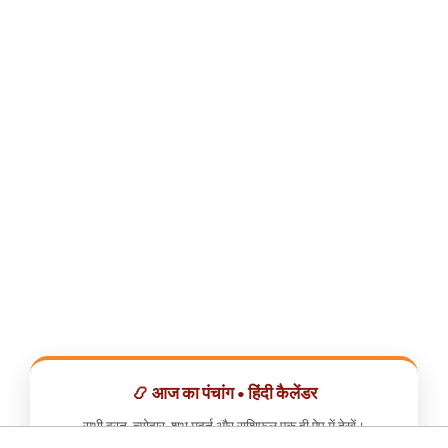
📿 आज का पंचांग • हिंदी कैलेंडर
सभी व्रत, त्योहार, शुभ मुहूर्त और राशिफल एक ही ऐप में देखें।