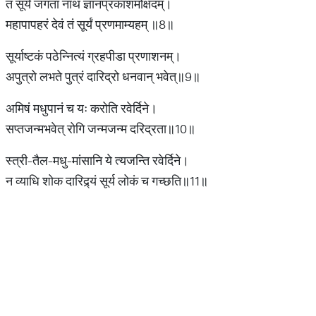
तं सूर्यं जगतां नाथं ज्ञानप्रकाशमोक्षदम्।
महापापहरं देवं तं सूर्यं प्रणमाम्यहम् ॥8॥
सूर्याष्टकं पठेन्नित्यं ग्रहपीडा प्रणाशनम्।
अपुत्रो लभते पुत्रं दारिद्रो धनवान् भवेत्॥9॥
अमिषं मधुपानं च यः करोति रवेर्दिने।
सप्तजन्मभवेत् रोगि जन्मजन्म दरिद्रता॥10॥
स्त्री-तैल-मधु-मांसानि ये त्यजन्ति रवेर्दिने।
न व्याधि शोक दारिद्र्यं सूर्य लोकं च गच्छति॥11॥