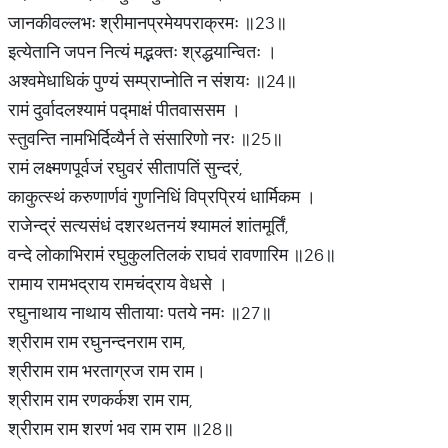
जानकीवल्लभः श्रीमानप्रमेयपराक्रमः ॥23॥
इत्येतानि जपन नित्यं मद्भक्तः श्रद्धयान्वितः ।
अश्वमेधाधिकं पुण्यं सम्प्राप्नोति न संशयः ॥24॥
रामं दुर्वादलश्यामं पद्माक्षं पीतवाससम ।
स्तुवन्ति नामभिर्दिव्यैर्न ते संसारिणो नरः ॥25॥
रामं लक्ष्मणपूर्वजं रघुवरं सीतापतिं सुन्दरं,
काकुत्स्थं करुणार्णवं गुणनिधिं विप्रप्रियं धार्मिकम ।
राजेन्द्रं सत्यसंधं दशरथतनयं श्यामलं शांतमूर्तिं,
वन्दे लोकाभिरामं रघुकुलतिलकं राघवं रावणारिम ॥26॥
रामाय रामभद्राय रामचंद्राय वेधसे ।
रघुनाथाय नाथाय सीतायाः पतये नमः ॥27॥
श्रीराम राम रघुनन्दनराम राम,
श्रीराम राम भरताग्रज राम राम।
श्रीराम राम रणकर्कश राम राम,
श्रीराम राम शरणं भव राम राम ॥28॥