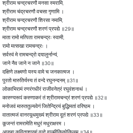
श्रीराम चन्द्रचरणौ मनसा स्मरामि,
श्रीराम चंद्रचरणौ वचसा गृणामि ।
श्रीराम चन्द्रचरणौ शिरसा नमामि,
श्रीराम चन्द्रचरणौ शरणं प्रपद्ये ॥29॥
माता रामो मत्पिता रामचन्द्रः स्वामी,
रामो मत्सखा रामचन्द्रः ।
सर्वस्वं मे रामचन्द्रो दयालुर्नान्यं,
जाने नैव जाने न जाने ॥30॥
दक्षिणे लक्ष्मणो यस्य वामे च जनकात्मज ।
पुरतो मारुतिर्यस्य तं वन्दे रघुनन्दनम् ॥31॥
लोकाभिरामं रणरंगधीरं राजीवनेत्रं रघुवंशनाथं ।
कारुण्यरूपं करुणाकरं तं श्रीरामचन्द्रं शरणं प्रपद्ये ॥32॥
मनोजवं मारुततुल्यवेगं जितेन्द्रियं बुद्धिमतां वरिष्ठम ।
वातात्मजं वानरयूथमुख्यं श्रीराम दूतं शरणं प्रपद्ये ॥33॥
कूजन्तं रामरामेति मधुरं मधुराक्षरम ।
आरुह्य कविताशाखां वन्दे वाल्मीकिकोकिलम ॥34॥