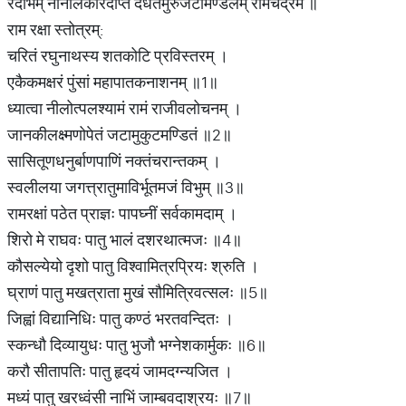
रदाभम् नानालंकारदीप्तं दधतमुरुजटामण्डलम् रामचंद्रम ॥
राम रक्षा स्तोत्रम्:
चरितं रघुनाथस्य शतकोटि प्रविस्तरम् ।
एकैकमक्षरं पुंसां महापातकनाशनम् ॥1॥
ध्यात्वा नीलोत्पलश्यामं रामं राजीवलोचनम् ।
जानकीलक्ष्मणोपेतं जटामुकुटमण्डितं ॥2॥
सासितूणधनुर्बाणपाणिं नक्तंचरान्तकम् ।
स्वलीलया जगत्त्रातुमाविर्भूतमजं विभुम् ॥3॥
रामरक्षां पठेत प्राज्ञः पापघ्नीं सर्वकामदाम् ।
शिरो मे राघवः पातु भालं दशरथात्मजः ॥4॥
कौसल्येयो दृशो पातु विश्वामित्रप्रियः श्रुति ।
घ्राणं पातु मखत्राता मुखं सौमित्रिवत्सलः ॥5॥
जिह्वां विद्यानिधिः पातु कण्ठं भरतवन्दितः ।
स्कन्धौ दिव्यायुधः पातु भुजौ भग्नेशकार्मुकः ॥6॥
करौ सीतापतिः पातु हृदयं जामदग्न्यजित ।
मध्यं पातु खरध्वंसी नाभिं जाम्बवदाश्रयः ॥7॥