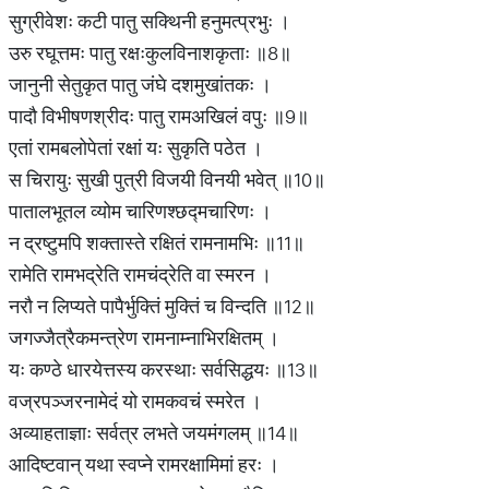
सुग्रीवेशः कटी पातु सक्थिनी हनुमत्प्रभुः ।
उरु रघूत्तमः पातु रक्षःकुलविनाशकृताः ॥8॥
जानुनी सेतुकृत पातु जंघे दशमुखांतकः ।
पादौ विभीषणश्रीदः पातु रामअखिलं वपुः ॥9॥
एतां रामबलोपेतां रक्षां यः सुकृति पठेत ।
स चिरायुः सुखी पुत्री विजयी विनयी भवेत् ॥10॥
पातालभूतल व्योम चारिणश्छद्मचारिणः ।
न द्रष्टुमपि शक्तास्ते रक्षितं रामनामभिः ॥11॥
रामेति रामभद्रेति रामचंद्रेति वा स्मरन ।
नरौ न लिप्यते पापैर्भुक्तिं मुक्तिं च विन्दति ॥12॥
जगज्जैत्रैकमन्त्रेण रामनाम्नाभिरक्षितम् ।
यः कण्ठे धारयेत्तस्य करस्थाः सर्वसिद्धयः ॥13॥
वज्रपञ्जरनामेदं यो रामकवचं स्मरेत ।
अव्याहताज्ञाः सर्वत्र लभते जयमंगलम् ॥14॥
आदिष्टवान् यथा स्वप्ने रामरक्षामिमां हरः ।