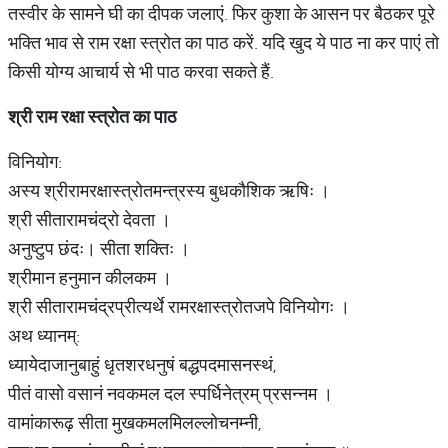
तस्‍वीर के सामने घी का दीपक जलाएं. फिर कुशा के आसन पर बैठकर पूरे
भक्ति भाव से राम रक्षा स्त्रोत का पाठ करें. यदि खुद ये पाठ ना कर पाएं तो
किसी योग्‍य आचार्य से भी पाठ करवा सकते हैं.
श्री
राम
रक्षा
स्त्रोत
का
पाठ
विनियोग:
अस्य श्रीरामरक्षास्त्रोतमन्त्रस्य बुधकौशिक ऋषिः ।
श्री सीतारामचंद्रो देवता ।
अनुष्टुप छंदः। सीता शक्तिः ।
श्रीमान हनुमान कीलकम ।
श्री सीतारामचंद्रप्रीत्यर्थे रामरक्षास्त्रोतजपे विनियोगः ।
अथ ध्यानम्:
ध्यायेदाजानुबाहुं धृतशरधनुषं बद्धपदमासनस्थं,
पीतं वासो वसानं नवकमल दल स्पर्धिनेत्रम् प्रसन्नम ।
वामांकारूढ़ सीता मुखकमलमिलल्लोचनम्नी,