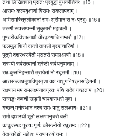
तथा लिखितवान् प्रातः प्रबुद्धो बुधकौशिकः ॥15॥
आरामः कल्पवृक्षाणां विरामः सकलापदाम् ।
अभिरामस्त्रिलोकानां रामः श्रीमान स नः प्रभुः ॥16॥
तरुणौ रूपसम्पन्नौ सुकुमारौ महाबलौ ।
पुण्डरीकविशालाक्षौ चीरकृष्णाजिनाम्बरौ ॥17॥
फलमूलाशिनौ दान्तौ तापसौ ब्रह्मचारिणौ ।
पुत्रौ दशरथस्यैतौ भ्रातरौ रामलक्ष्मणौ ॥18॥
शरण्यौ सर्वसत्वानां श्रेष्ठौ सर्वधनुष्मताम् ।
रक्षःकुलनिहन्तारौ त्रायेतां नो रघूत्तमौ ॥19॥
आत्तसज्जधनुषाविषुस्पृशा वक्ष याशुगनिषङ्गसङ्गिनौ ।
रक्षणाय मम रामलक्ष्मणावग्रतः पथि सदैव गच्छताम ॥20॥
सन्नद्धः कवची खड्गी चापबाणधरो युवा ।
गच्छन् मनोरथान नश्च रामः पातु सलक्ष्मणः ॥21॥
रामो दाशरथी शूरो लक्ष्मणानुचरो बली ।
काकुत्स्थः पुरुषः पूर्णः कौसल्येयो रघूत्तमः ॥22॥
वेदान्तवेद्यो यज्ञेशः पुराणपुरुषोत्तमः ।