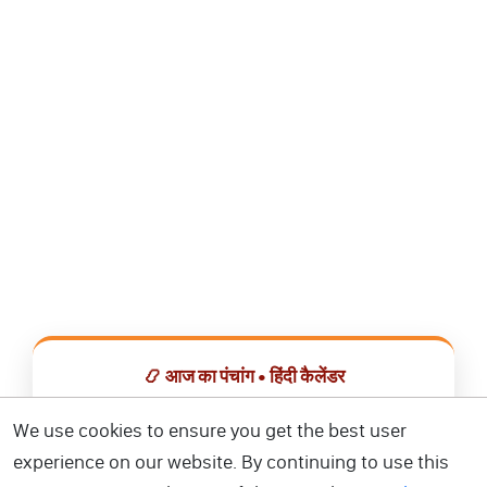
📿 आज का पंचांग • हिंदी कैलेंडर
सभी व्रत, त्योहार, शुभ मुहूर्त और राशिफल एक ही ऐप में देखें।
We use cookies to ensure you get the best user
experience on our website. By continuing to use this
📅 हिंदी कैलेंडर ऐप डाउनलोड करें