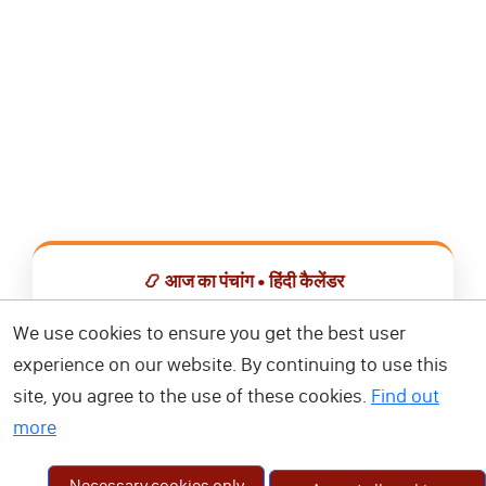
📿 आज का पंचांग • हिंदी कैलेंडर
सभी व्रत, त्योहार, शुभ मुहूर्त और राशिफल एक ही ऐप में देखें।
We use cookies to ensure you get the best user
experience on our website. By continuing to use this
📅 हिंदी कैलेंडर ऐप डाउनलोड करें
site, you agree to the use of these cookies.
Find out
more
Necessary cookies only