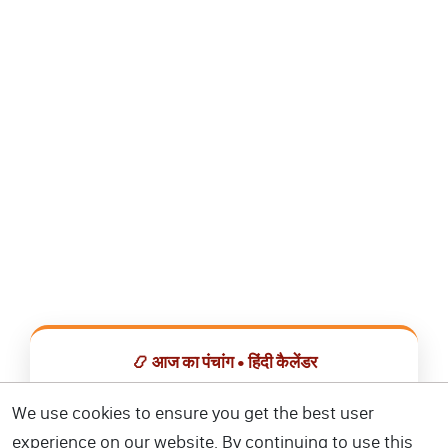
📿 आज का पंचांग • हिंदी कैलेंडर
सभी व्रत, त्योहार, शुभ मुहूर्त और राशिफल एक ही ऐप में देखें।
We use cookies to ensure you get the best user
experience on our website. By continuing to use this
📅 हिंदी कैलेंडर ऐप डाउनलोड करें