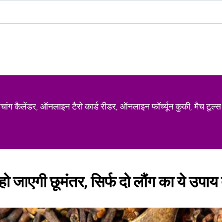
ग कैलेंडर, ऑनलाइन टैरो कार्ड रीडर, ऑनलाइन फॉर्च्यून कुकी, मैच टूल्स
हो जाएगी छूमंतर, सिर्फ दो लौंग का ये उपाय