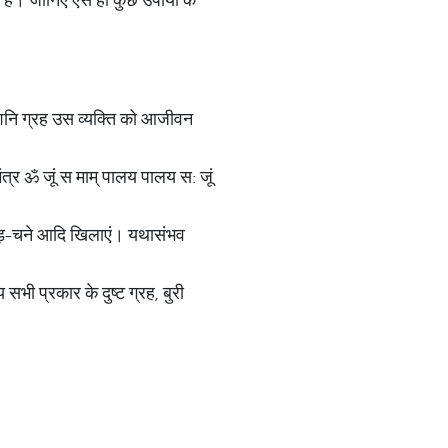
े शनि ग्रह उस व्यक्ति को आजीवन
त्र ॐ जूं स माम् पालय पालय स: जूं
 गुड़-चने आदि खिलाएं। यथासंभव
सभी प्रकार के दुष्ट ग्रह, बुरी