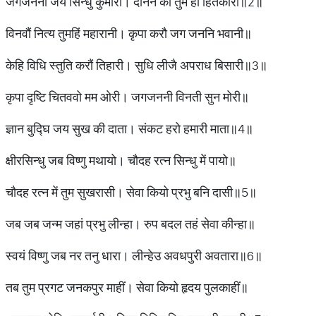
जगजननी जय सिन्धु कुमारी। दीनन की तुम हो हितकारी॥2॥
विनवौं नित्य तुमहिं महारानी। कृपा करौ जग जननि भवानी॥
केहि विधि स्तुति करौं तिहारी। सुधि लीजै अपराध बिसारी॥3॥
कृपा दृष्टि चितववो मम ओरी। जगजननी विनती सुन मोरी॥
ज्ञान बुद्घि जय सुख की दाता। संकट हरो हमारी माता॥4॥
क्षीरसिन्धु जब विष्णु मथायो। चौदह रत्न सिन्धु में पायो॥
चौदह रत्न में तुम सुखरासी। सेवा कियो प्रभु बनि दासी॥5॥
जब जब जन्म जहां प्रभु लीन्हा। रुप बदल तहं सेवा कीन्हा॥
स्वयं विष्णु जब नर तनु धारा। लीन्हेउ अवधपुरी अवतारा॥6॥
तब तुम प्रगट जनकपुर माहीं। सेवा कियो हृदय पुलकाहीं॥