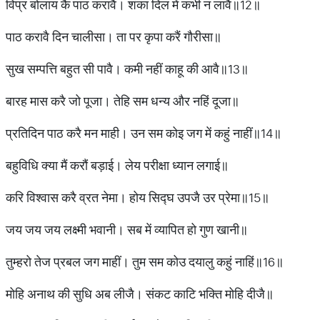
विप्र बोलाय कै पाठ करावै। शंका दिल में कभी न लावै॥12॥
पाठ करावै दिन चालीसा। ता पर कृपा करैं गौरीसा॥
सुख सम्पत्ति बहुत सी पावै। कमी नहीं काहू की आवै॥13॥
बारह मास करै जो पूजा। तेहि सम धन्य और नहिं दूजा॥
प्रतिदिन पाठ करै मन माही। उन सम कोइ जग में कहुं नाहीं॥14॥
बहुविधि क्या मैं करौं बड़ाई। लेय परीक्षा ध्यान लगाई॥
करि विश्वास करै व्रत नेमा। होय सिद्घ उपजै उर प्रेमा॥15॥
जय जय जय लक्ष्मी भवानी। सब में व्यापित हो गुण खानी॥
तुम्हरो तेज प्रबल जग माहीं। तुम सम कोउ दयालु कहुं नाहिं॥16॥
मोहि अनाथ की सुधि अब लीजै। संकट काटि भक्ति मोहि दीजै॥