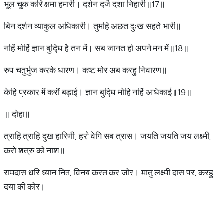
भूल चूक करि क्षमा हमारी। दर्शन दजै दशा निहारी॥17॥
बिन दर्शन व्याकुल अधिकारी। तुमहि अछत दुःख सहते भारी॥
नहिं मोहिं ज्ञान बुद्घि है तन में। सब जानत हो अपने मन में॥18॥
रुप चतुर्भुज करके धारण। कष्ट मोर अब करहु निवारण॥
केहि प्रकार मैं करौं बड़ाई। ज्ञान बुद्घि मोहि नहिं अधिकाई॥19॥
॥ दोहा॥
त्राहि त्राहि दुख हारिणी, हरो वेगि सब त्रास। जयति जयति जय लक्ष्मी,
करो शत्रु को नाश॥
रामदास धरि ध्यान नित, विनय करत कर जोर। मातु लक्ष्मी दास पर, करहु
दया की कोर॥