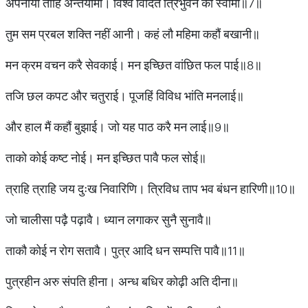
अपनाया तोहि अन्तर्यामी। विश्व विदित त्रिभुवन की स्वामी॥7॥
तुम सम प्रबल शक्ति नहीं आनी। कहं लौ महिमा कहौं बखानी॥
मन क्रम वचन करै सेवकाई। मन इच्छित वांछित फल पाई॥8॥
तजि छल कपट और चतुराई। पूजहिं विविध भांति मनलाई॥
और हाल मैं कहौं बुझाई। जो यह पाठ करै मन लाई॥9॥
ताको कोई कष्ट नोई। मन इच्छित पावै फल सोई॥
त्राहि त्राहि जय दुःख निवारिणि। त्रिविध ताप भव बंधन हारिणी॥10॥
जो चालीसा पढ़ै पढ़ावै। ध्यान लगाकर सुनै सुनावै॥
ताकौ कोई न रोग सतावै। पुत्र आदि धन सम्पत्ति पावै॥11॥
पुत्रहीन अरु संपति हीना। अन्ध बधिर कोढ़ी अति दीना॥