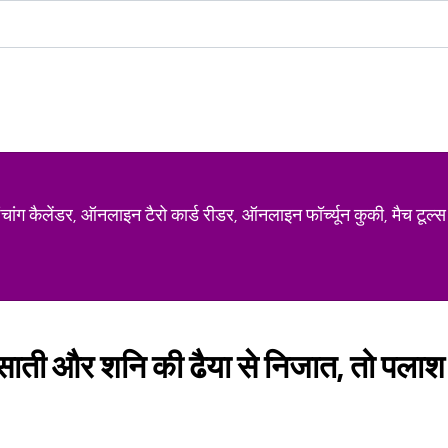
ग कैलेंडर, ऑनलाइन टैरो कार्ड रीडर, ऑनलाइन फॉर्च्यून कुकी, मैच टूल्स
े साती और शनि की ढैया से निजात, तो पलाश क