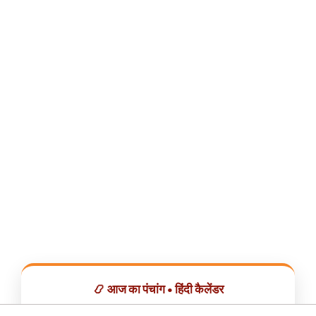
📿 आज का पंचांग • हिंदी कैलेंडर
सभी व्रत, त्योहार, शुभ मुहूर्त और राशिफल एक ही ऐप में देखें।