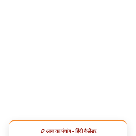
📿 आज का पंचांग • हिंदी कैलेंडर