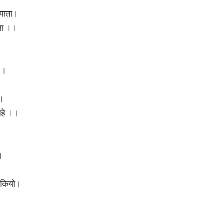
 माता।
ता ।।
 ।।
े।
ोहे ।।
।
ष कियो।
।