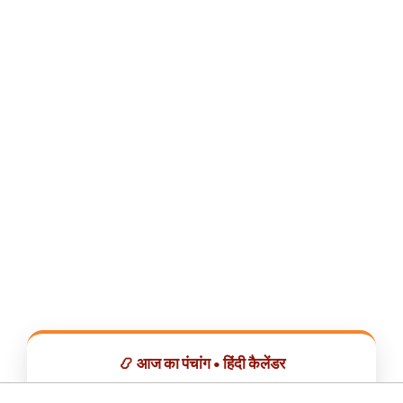
📿 आज का पंचांग • हिंदी कैलेंडर
सभी व्रत, त्योहार, शुभ मुहूर्त और राशिफल एक ही ऐप में देखें।