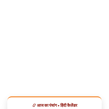
📿 आज का पंचांग • हिंदी कैलेंडर