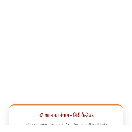
📿 आज का पंचांग • हिंदी कैलेंडर
सभी व्रत, त्योहार, शुभ मुहूर्त और राशिफल एक ही ऐप में देखें।