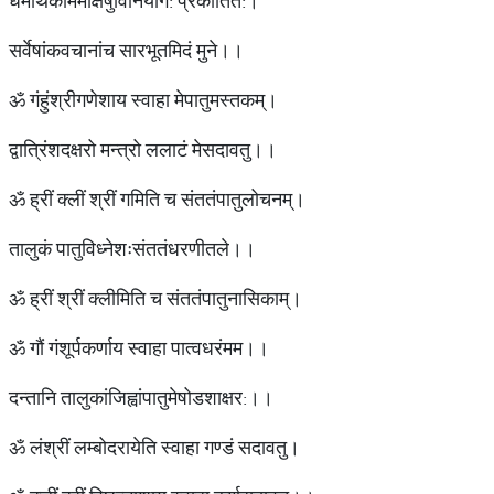
धर्मार्थकाममोक्षेषुविनियोग: प्रकीर्तित:।
सर्वेषांकवचानांच सारभूतमिदं मुने।।
ॐ गंहुंश्रीगणेशाय स्वाहा मेपातुमस्तकम्।
द्वात्रिंशदक्षरो मन्त्रो ललाटं मेसदावतु।।
ॐ ह्रीं क्लीं श्रीं गमिति च संततंपातुलोचनम्।
तालुकं पातुविध्नेशःसंततंधरणीतले।।
ॐ ह्रीं श्रीं क्लीमिति च संततंपातुनासिकाम्।
ॐ गौं गंशूर्पकर्णाय स्वाहा पात्वधरंमम।।
दन्तानि तालुकांजिह्वांपातुमेषोडशाक्षर:।।
ॐ लंश्रीं लम्बोदरायेति स्वाहा गण्डं सदावतु।