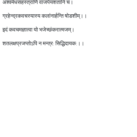
अश्वमेधसहस्त्राणि वाजपेयशतानि च।
ग्रहेन्द्रकवचस्यास्य कलांनार्हन्ति षोडशीम्।।
इदं कवचमज्ञात्वा यो भजेच्छंकरात्मजम्।
शतलक्षप्रजप्तोऽपि न मन्त्र: सिद्धिदायक:।।