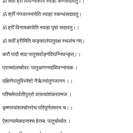
ॐ क्लीं ह्रीं विघन्नाशाय स्वाहा कर्णसदावतु।।
ॐ श्रीं गंगजाननायेति स्वाहा स्कन्धंसदावतु।
ॐ ह्रीं विनायकायेति स्वाहा पृष्ठं सदावतु।।
ॐ क्लीं ह्रीमिति कङ्कालंपातुवक्ष:स्थलंच गम्।
करौ पादौ सदा पातुसर्वाङ्गंविघन्निघन्कृत्।।
प्राच्यांलम्बोदर: पातुआगन्य्यांविघन्नायक:।
दक्षिणेपातुविध्नेशो नैर्ऋत्यांतुगजानन:।।
पश्चिमेपार्वतीपुत्रो वायव्यांशंकरात्मज:।
कृष्णस्यांशश्चोत्तरेच परिपूर्णतमस्य च।।
ऐशान्यामेकदन्तश्च हेरम्ब: पातुचोर्ध्वत:।