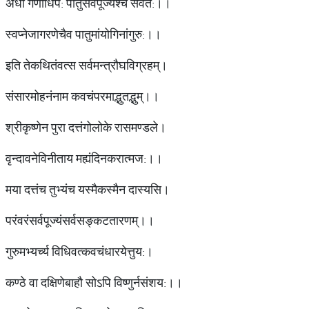
अधो गणाधिप: पातुसर्वपूज्यश्च सर्वत:।।
स्वप्नेजागरणेचैव पातुमांयोगिनांगुरु:।।
इति तेकथितंवत्स सर्वमन्त्रौघविग्रहम्।
संसारमोहनंनाम कवचंपरमाद्भुतद्भुम्।।
श्रीकृष्णेन पुरा दत्तंगोलोके रासमण्डले।
वृन्दावनेविनीताय मह्यंदिनकरात्मज:।।
मया दत्तंच तुभ्यंच यस्मैकस्मैन दास्यसि।
परंवरंसर्वपूज्यंसर्वसङ्कटतारणम्।।
गुरुमभ्यर्च्य विधिवत्कवचंधारयेत्तुय:।
कण्ठे वा दक्षिणेबाहौ सोऽपि विष्णुर्नसंशय:।।