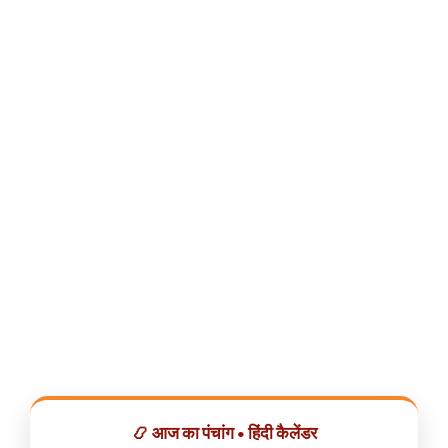
📿 आज का पंचांग • हिंदी कैलेंडर