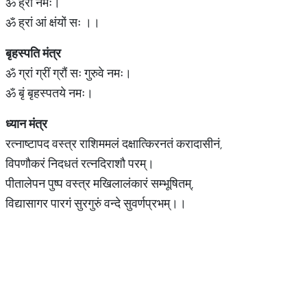
ॐ ह्रीं नमः।
ॐ ह्रां आं क्षंयों सः ।।
बृहस्पति मंत्र
ॐ ग्रां ग्रीं ग्रौं सः गुरुवे नमः।
ॐ बृं बृहस्पतये नमः।
ध्यान मंत्र
रत्नाष्टापद वस्त्र राशिममलं दक्षात्किरनतं करादासीनं,
विपणौकरं निदधतं रत्नदिराशौ परम्।
पीतालेपन पुष्प वस्त्र मखिलालंकारं सम्भूषितम्,
विद्यासागर पारगं सुरगुरुं वन्दे सुवर्णप्रभम्।।