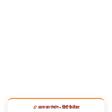
📿 आज का पंचांग • हिंदी कैलेंडर