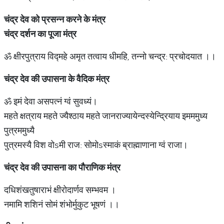
चंद्र देव को प्रसन्न करने के मंत्र
चंद्र दर्शन का पूजा मंत्र
ॐ क्षीरपुत्राय विद्महे अमृत तत्वाय धीमहि, तन्नो चन्द्र: प्रचोदयात ।।
चंद्र देव की उपासना के वैदिक मंत्र
ॐ इमं देवा असपत्नं ग्वं सुवध्यं।
महते क्षत्राय महते ज्यैश्ठाय महते जानराज्यायेन्दस्येन्द्रियाय इमममुध्य
पुत्रममुध्यै
पुत्रमस्यै विश वोsमी राज: सोमोsस्माकं ब्राह्माणाना ग्वं राजा।
चंद्र देव की उपासना का पौराणिक मंत्र
दधिशंखतुषाराभं क्षीरोदार्णव सम्भवम ।
नमामि शशिनं सोमं शंभोर्मुकुट भूषणं ।।