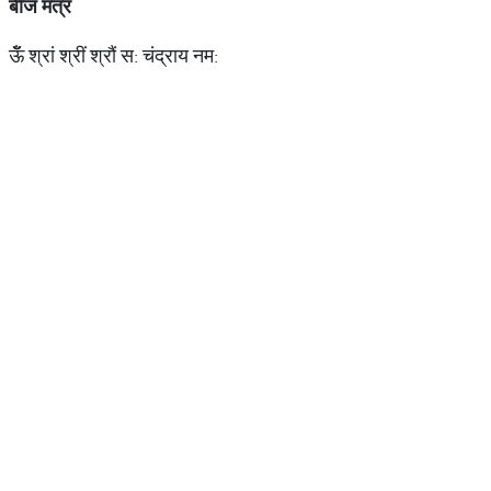
बीज मंत्र
ऊॅँ श्रां श्रीं श्रौं स: चंद्राय नम: