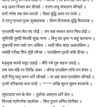
धड़ ऊपर स्थित कर दीन्ह्यो । प्राण वायु संचालन कीन्ह्यो ॥
श्री गणेश तब नाम धरायो । विद्या बुद्धि अमर वर पायो ॥
भे प्रभु प्रथम पूज्य सुखदायक । विघ्न विनाशक बुद्धि विधायक ॥
प्रथमहिं नाम लेत तव जोई । जग कहं सकल काज सिध होई ॥
सुमिरहिं तुमहिं मिलहिं सुख नाना । बिनु तव कृपा न कहुं कल्याना ॥
तुम्हरहिं शाप भयो जग अंकित । भादौं चौथ चंद्र अकलंकित ॥
जबहिं परीक्षा शिव तुहिं लीन्हा । प्रदक्षिणा पृथ्वी कहि दीन्हा ॥
षड्मुख चल्यो मयूर उड़ाई । बैठि रचे तुम सहज उपाई ॥
राम नाम महि पर लिखि अंका । कीन्ह प्रदक्षिण तजि मन शंका ॥
श्री पितु मातु चरण धरि लीन्ह्यो । ता कहं सात प्रदक्षिण कीन्ह्यो ॥
पृथ्वी परिक्रमा फल पायो । ***** लखि सुरन सुमन बरसायो ॥
सुंदरदास राम के चेरा । दुर्वासा आश्रम धरि डेरा ॥
विरच्यो श्रीगणेश चालीसा । शिव पुराण वर्णित योगीशा ॥