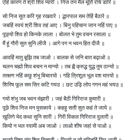
एहि कारण ते श्री शिव प्यारी । निज तन मैल मूर्ति रचि डारि ॥
सो निज सुत करि गृह रखवारे । द्धारपाल सम तेहिं बैठारे ॥
जबहिं स्वयं श्री शिव तहं आए । बिनु पहिचान जान नहिं पाए ॥
पूछ्यो शिव हो किनके लाला । बोलत भे तुम वचन रसाला ॥
मैं हूं गौरी सुत सुनि लीजै । आगे पग न भवन हित दीजै ॥
आवहिं मातु बूझि तब जाओ । बालक से जनि बात बढ़ाओ ॥
चलन चह्यो शिव बचन न मान्यो । तब ह्वै क्रुद्ध युद्ध तुम ठान्यो ॥
तत्क्षण नहिं कछु शंभु बिचारयो । गहि त्रिशूल भूल वश मारयो ॥
शिरिष फूल सम सिर कटि गयउ । छट उड़ि लोप गगन महं भयउ ॥
गयो शंभु जब भवन मंझारी । जहं बैठी गिरिराज कुमारी ॥
पूछे शिव निज मन मुसकाये । कहहु सती सुत कहं ते जाये ॥
खुलिगे भेद कथा सुनि सारी । गिरी विकल गिरिराज दुलारी ॥
कियो न भल स्वामी अब जाओ । लाओ शीष जहां से पाओ ॥
चल्यो विष्णु संग शिव विज्ञानी । मिल्यो न सो हस्तिहिं सिर आनी ॥