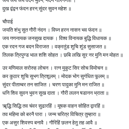
जय जय जय वंदन भुवन, नंदन गौरिगणेश ।
दुख द्वंद्वन फंदन हरन,सुंदर सुवन महेश ॥
चौपाई
जयति शंभु सुत गौरी नंदन । विघ्न हरन नासन भव फंदन ॥
जय गणनायक जनसुख दायक । विश्व विनायक बुद्धि विधायक ॥
एक रदन गज बदन विराजत । वक्रतुंड शुचि शुंड सुसाजत ॥
तिलक त्रिपुण्ड भाल शशि सोहत । छबि लखि सुर नर मुनि मन मोहत ॥
उर मणिमाल सरोरुह लोचन । रत्न मुकुट सिर सोच विमोचन ॥
कर कुठार शुचि सुभग त्रिशूलम् । मोदक भोग सुगंधित फूलम् ॥
सुंदर पीताम्बर तन साजित । चरण पादुका मुनि मन राजित ॥
धनि शिव सुवन भुवन सुख दाता । गौरी ललन षडानन भ्राता ॥
ॠद्धि सिद्धि तव चंवर सुढारहिं । मूषक वाहन सोहित द्वारहिं ॥
तव महिमा को बरनै पारा । जन्म चरित्र विचित्र तुम्हारा ॥
एक असुर शिवरुप बनावै । गौरिहिं छलन हेतु तह आवै ॥