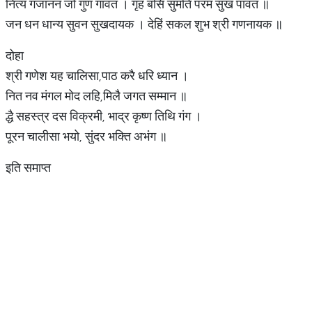
नित्य गजानन जो गुण गावत । गृह बसि सुमति परम सुख पावत ॥
जन धन धान्य सुवन सुखदायक । देहिं सकल शुभ श्री गणनायक ॥
दोहा
श्री गणेश यह चालिसा,पाठ करै धरि ध्यान ।
नित नव मंगल मोद लहि,मिलै जगत सम्मान ॥
द्धै सहस्त्र दस विक्रमी, भाद्र कृष्ण तिथि गंग ।
पूरन चालीसा भयो, सुंदर भक्ति अभंग ॥
इति समाप्त