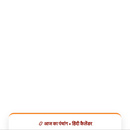
📿 आज का पंचांग • हिंदी कैलेंडर