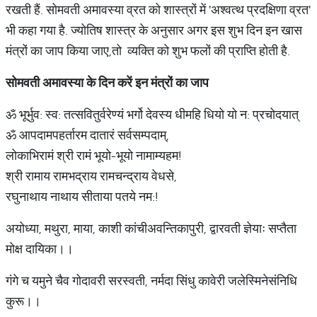
रखती हैं. सोमवती अमावस्या व्रत को शास्त्रों में 'अश्वत्थ प्रदक्षिणा व्रत'
भी कहा गया है. ज्योतिष शास्त्र के अनुसार अगर इस शुभ दिन इन खास
मंत्रों का जाप किया जाए,तो व्यक्ति को शुभ फलों की प्राप्ति होती है.
सोमवती
अमावस्या
के
दिन
करें
इन
मंत्रों
का
जाप
ॐ भूर्भुव: स्व: तत्सवितुर्वरेण्यं भर्गो देवस्य धीमहि धियो यो न: प्रचोदयात्
ॐ आपदामपहर्तारम दातारं सर्वसम्पदाम्,
लोकाभिरामं श्री रामं भूयो-भूयो नामाम्यहम!
श्री रामाय रामभद्राय रामचन्द्राय वेधसे,
रघुनाथाय नाथाय सीताया पतये नम:!
अयोध्या, मथुरा, माया, काशी कांचीअवन्तिकापुरी, द्वारवती ज्ञेयाः सप्तैता
मोक्ष दायिका।।
गंगे च यमुने चैव गोदावरी सरस्वती, नर्मदा सिंधु कावेरी जलेस्मिनेसंनिधि
कुरू।।