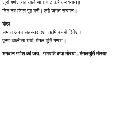
श्री गणेश यह चालीसा। पाठ करै कर ध्यान॥
नित नव मंगल गृह बसै। लहे जगत सन्मान॥
दोहा
सम्वत अपन सहस्त्र दश, ऋषि पंचमी दिनेश।
पूरण चालीसा भयो, मंगल मूर्ति गणेश॥
भगवान
गणेश
की
जय
…
गणपति
बप्पा
मोरया
…
मंगलमूर्ति
मोरया
!