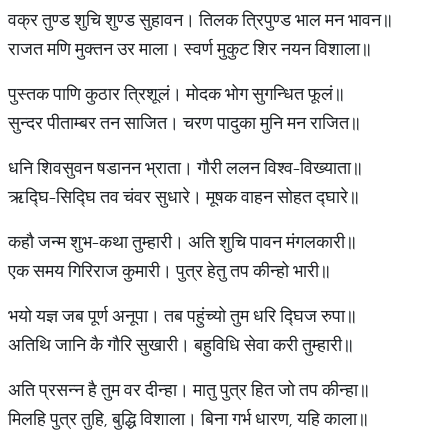
वक्र तुण्ड शुचि शुण्ड सुहावन। तिलक त्रिपुण्ड भाल मन भावन॥
राजत मणि मुक्तन उर माला। स्वर्ण मुकुट शिर नयन विशाला॥
पुस्तक पाणि कुठार त्रिशूलं। मोदक भोग सुगन्धित फूलं॥
सुन्दर पीताम्बर तन साजित। चरण पादुका मुनि मन राजित॥
धनि शिवसुवन षडानन भ्राता। गौरी ललन विश्व-विख्याता॥
ऋद्घि-सिद्घि तव चंवर सुधारे। मूषक वाहन सोहत द्घारे॥
कहौ जन्म शुभ-कथा तुम्हारी। अति शुचि पावन मंगलकारी॥
एक समय गिरिराज कुमारी। पुत्र हेतु तप कीन्हो भारी॥
भयो यज्ञ जब पूर्ण अनूपा। तब पहुंच्यो तुम धरि द्घिज रुपा॥
अतिथि जानि कै गौरि सुखारी। बहुविधि सेवा करी तुम्हारी॥
अति प्रसन्न है तुम वर दीन्हा। मातु पुत्र हित जो तप कीन्हा॥
मिलहि पुत्र तुहि, बुद्धि विशाला। बिना गर्भ धारण, यहि काला॥