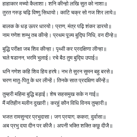
हाहाकार मच्यो कैलाशा। शनि कीन्हो लखि सुत को नाशा॥
तुरत गरुड़ चढ़ि विष्णु सिधायो। काटि चक्र सो गज शिर लाये॥
बालक के धड़ ऊपर धारयो। प्राण, मंत्र पढ़ि शंकर डारयो॥
नाम गणेश शम्भु तब कीन्हे। प्रथम पूज्य बुद्घि निधि, वन दीन्हे॥
बुद्धि परीक्षा जब शिव कीन्हा। पृथ्वी कर प्रदक्षिणा लीन्हा॥
चले षडानन, भरमि भुलाई। रचे बैठ तुम बुद्घि उपाई॥
धनि गणेश कहि शिव हिय हरषे। नभ ते सुरन सुमन बहु बरसे॥
चरण मातु-पितु के धर लीन्हें। तिनके सात प्रदक्षिण कीन्हें॥
तुम्हरी महिमा बुद्ध‍ि बड़ाई। शेष सहसमुख सके न गाई॥
मैं मतिहीन मलीन दुखारी। करहुं कौन विधि विनय तुम्हारी॥
भजत रामसुन्दर प्रभुदासा। जग प्रयाग, ककरा, दुर्वासा॥
अब प्रभु दया दीन पर कीजै। अपनी भक्ति शक्ति कछु दीजै॥