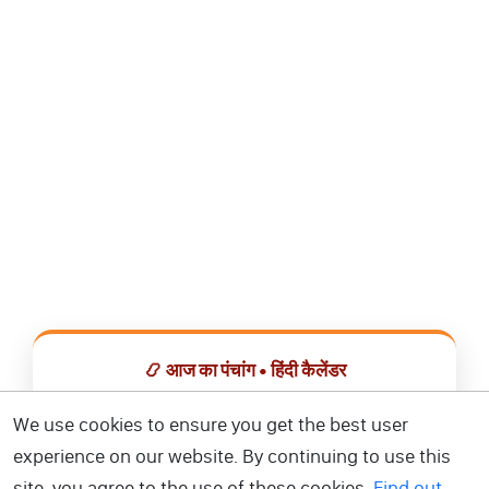
📿 आज का पंचांग • हिंदी कैलेंडर
सभी व्रत, त्योहार, शुभ मुहूर्त और राशिफल एक ही ऐप में देखें।
We use cookies to ensure you get the best user
experience on our website. By continuing to use this
📅 हिंदी कैलेंडर ऐप डाउनलोड करें
site, you agree to the use of these cookies.
Find out