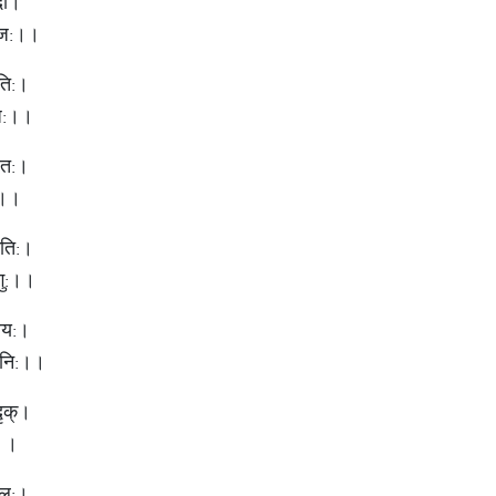
दा।
 कुज:।।
ुति:।
बुध:।।
 रत:।
ु:।।
ामति:।
ृगु:।।
रिय:।
 शनि:।।
दृक्।
:।।
ाबल:।