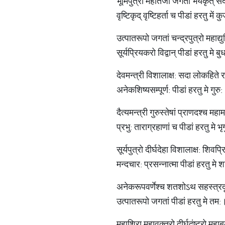
भूमिपुत्रो महातेजा जगतां भयकृत् स
वृष्टिकृद् वृष्टिहर्ता च पीडां हरतु में
उत्पातरूपो जगतां चन्द्रपुत्रो महाद्य
सूर्यप्रियकरो विद्वान् पीडां हरतु मे 
देवमन्त्री विशालाक्ष: सदा लोकहिते
अनेकशिष्यसम्पूर्ण: पीडां हरतु मे गुर
दैत्यमन्त्री गुरुस्तेषां प्राणदश्च मह
प्रभु: ताराग्रहाणां च पीडां हरतु मे भ
सूर्यपुत्रो दीर्घदेहा विशालाक्ष: शिवप्
मन्दचार: प्रसन्नात्मा पीडां हरतु मे
अनेकरूपवर्णेश्च शतशोऽथ सहस्त्र
उत्पातरूपो जगतां पीडां हरतु मे तम
महाशिरा महावक्त्रो दीर्घदंष्ट्रो मह