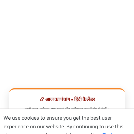
📿 आज का पंचांग • हिंदी कैलेंडर
सभी व्रत, त्योहार, शुभ मुहूर्त और राशिफल एक ही ऐप में देखें।
We use cookies to ensure you get the best user
📅 हिंदी कैलेंडर ऐप डाउनलोड करें
experience on our website. By continuing to use this