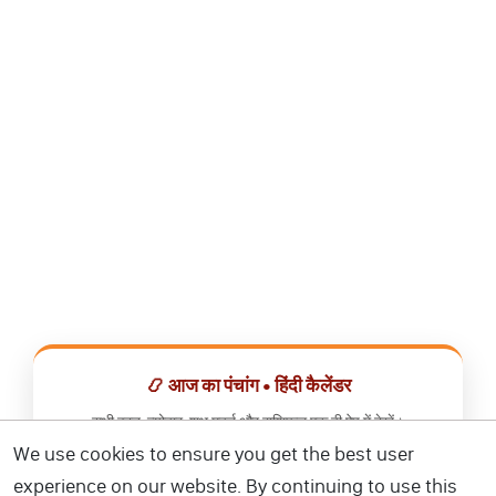
📿 आज का पंचांग • हिंदी कैलेंडर
सभी व्रत, त्योहार, शुभ मुहूर्त और राशिफल एक ही ऐप में देखें।
We use cookies to ensure you get the best user
📅 हिंदी कैलेंडर ऐप डाउनलोड करें
experience on our website. By continuing to use this