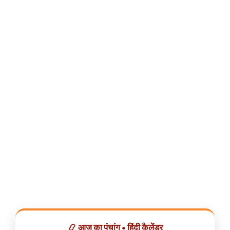
📿 आज का पंचांग • हिंदी कैलेंडर