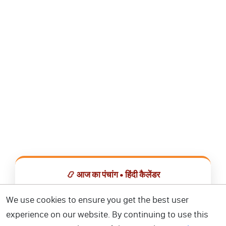
📿 आज का पंचांग • हिंदी कैलेंडर
सभी व्रत, त्योहार, शुभ मुहूर्त और राशिफल एक ही ऐप में देखें।
We use cookies to ensure you get the best user
experience on our website. By continuing to use this
📅 हिंदी कैलेंडर ऐप डाउनलोड करें