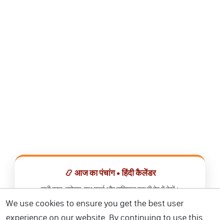
📿 आज का पंचांग • हिंदी कैलेंडर
सभी व्रत, त्योहार, शुभ मुहूर्त और राशिफल एक ही ऐप में देखें।
We use cookies to ensure you get the best user
📅 हिंदी कैलेंडर ऐप डाउनलोड करें
experience on our website. By continuing to use this