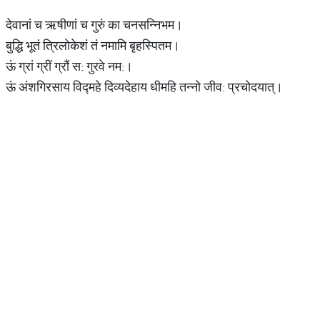
देवानां च ऋषीणां च गुरुं का चनसन्निभम।
बुद्धि भूतं त्रिलोकेशं तं नमामि बृहस्पितम।
ऊं ग्रां ग्रीं ग्रौं स: गुरवे नम:।
ऊं अंशगिरसाय विद्महे दिव्यदेहाय धीमहि तन्नो जीव: प्रचोदयात्।