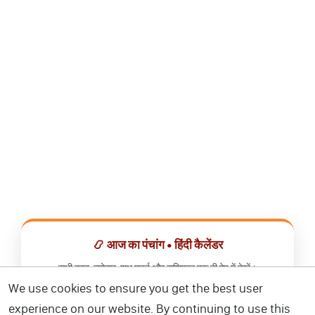
📿 आज का पंचांग • हिंदी कैलेंडर
सभी व्रत, त्योहार, शुभ मुहूर्त और राशिफल एक ही ऐप में देखें।
We use cookies to ensure you get the best user
📅 हिंदी कैलेंडर ऐप डाउनलोड करें
experience on our website. By continuing to use this