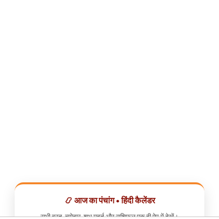
📿 आज का पंचांग • हिंदी कैलेंडर
सभी व्रत, त्योहार, शुभ मुहूर्त और राशिफल एक ही ऐप में देखें।