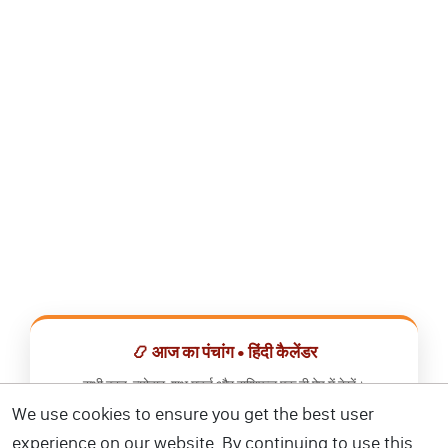
📿 आज का पंचांग • हिंदी कैलेंडर
सभी व्रत, त्योहार, शुभ मुहूर्त और राशिफल एक ही ऐप में देखें।
We use cookies to ensure you get the best user
📅 हिंदी कैलेंडर ऐप डाउनलोड करें
experience on our website. By continuing to use this