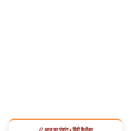
📿 आज का पंचांग • हिंदी कैलेंडर