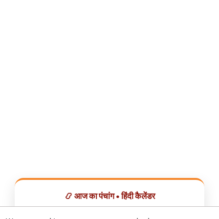
📿 आज का पंचांग • हिंदी कैलेंडर
सभी व्रत, त्योहार, शुभ मुहूर्त और राशिफल एक ही ऐप में देखें।