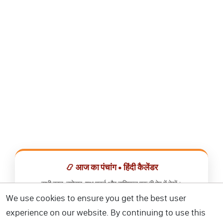
📿 आज का पंचांग • हिंदी कैलेंडर
सभी व्रत, त्योहार, शुभ मुहूर्त और राशिफल एक ही ऐप में देखें।
We use cookies to ensure you get the best user
📅 हिंदी कैलेंडर ऐप डाउनलोड करें
experience on our website. By continuing to use this