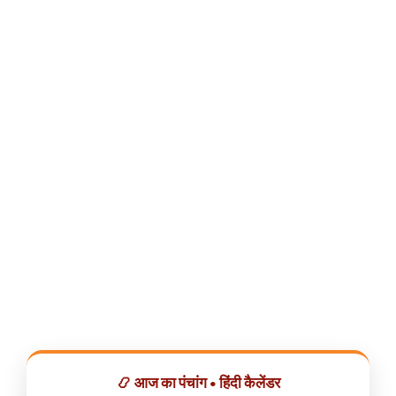
📿 आज का पंचांग • हिंदी कैलेंडर